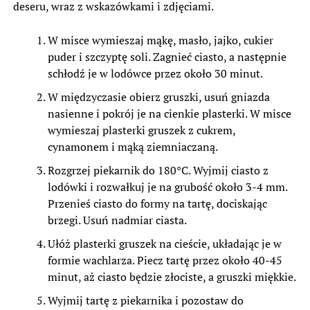
deseru, wraz z wskazówkami i zdjęciami.
W misce wymieszaj mąkę, masło, jajko, cukier
puder i szczyptę soli. Zagnieć ciasto, a następnie
schłodź je w lodówce przez około 30 minut.
W międzyczasie obierz gruszki, usuń gniazda
nasienne i pokrój je na cienkie plasterki. W misce
wymieszaj plasterki gruszek z cukrem,
cynamonem i mąką ziemniaczaną.
Rozgrzej piekarnik do 180°C. Wyjmij ciasto z
lodówki i rozwałkuj je na grubość około 3-4 mm.
Przenieś ciasto do formy na tartę, dociskając
brzegi. Usuń nadmiar ciasta.
Ułóż plasterki gruszek na cieście, układając je w
formie wachlarza. Piecz tartę przez około 40-45
minut, aż ciasto będzie złociste, a gruszki miękkie.
Wyjmij tartę z piekarnika i pozostaw do