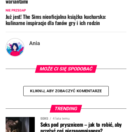
wariantami
NIE PRZEGAP
Już jest! The Sims nieoficjalna książka kucharska:
kulinarne inspiracje dla fanów gry i ich rodzin
Ania
MOŻE CI SIĘ SPODOBAĆ
KLIKNIJ, ABY ZOBACZYĆ KOMENTARZE
TRENDING
SEKS
4 lata temu
Seks pod prysznicem – jak to robić, aby
przeżyć coś niezapomnianego?