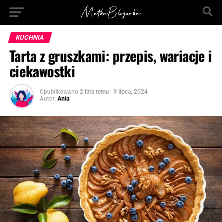
KUCHNIA
Tarta z gruszkami: przepis, wariacje i
ciekawostki
Opublikowano
2 lata temu
-
9 lipca, 2024
Autor:
Ania