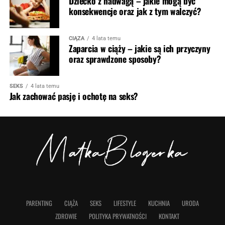
Dziecko z nadwagą – jakie mogą być
konsekwencje oraz jak z tym walczyć?
CIĄŻA
4 lata temu
Zaparcia w ciąży – jakie są ich przyczyny
oraz sprawdzone sposoby?
SEKS
4 lata temu
Jak zachować pasję i ochotę na seks?
PARENTING
CIĄŻA
SEKS
LIFESTYLE
KUCHNIA
URODA
ZDROWIE
POLITYKA PRYWATNOŚCI
KONTAKT