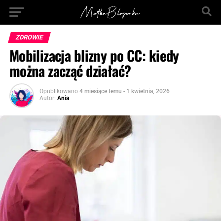
ZDROWIE
Mobilizacja blizny po CC: kiedy
można zacząć działać?
Opublikowano
4 miesiące temu
-
1 kwietnia, 2026
Autor:
Ania