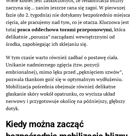
Wiele kobiet jest zaskoczonych, że rehabilitacja blizny
zaczyna się… zanim jeszcze rana się zagoi. W pierwszej
fazie (do 2. tygodnia) nie dotykamy bezpośrednio miejsca
cięcia, ale pracujemy nad tym, co je otacza. Kluczowa jest
tutaj
praca oddechowa torami przeponowymi
, która
delikatnie „porusza” narządami wewnętrznymi od
środka, zapobiegając ich sklejaniu się.
W tym czasie warto również zadbać o postawę ciała.
Unikanie nadmiernego zgięcia (tzw. pozycji
embrionalnej), mimo lęku przed „pęknięciem szwów”,
pozwala tkankom goić się w optymalnym wydłużeniu.
Mobilizacja pośrednia obejmuje również delikatne
głaskanie skóry wokół opatrunku, co wycisza układ
nerwowy i przygotowuje okolicę na późniejszy, głębszy
dotyk.
Kiedy można zacząć