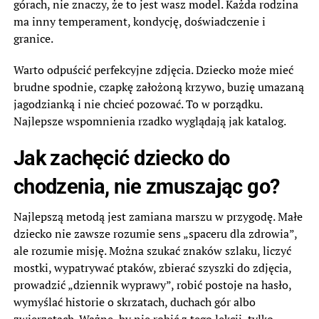
górach, nie znaczy, że to jest wasz model. Każda rodzina
ma inny temperament, kondycję, doświadczenie i
granice.
Warto odpuścić perfekcyjne zdjęcia. Dziecko może mieć
brudne spodnie, czapkę założoną krzywo, buzię umazaną
jagodzianką i nie chcieć pozować. To w porządku.
Najlepsze wspomnienia rzadko wyglądają jak katalog.
Jak zachęcić dziecko do
chodzenia, nie zmuszając go?
Najlepszą metodą jest zamiana marszu w przygodę. Małe
dziecko nie zawsze rozumie sens „spaceru dla zdrowia”,
ale rozumie misję. Można szukać znaków szlaku, liczyć
mostki, wypatrywać ptaków, zbierać szyszki do zdjęcia,
prowadzić „dziennik wyprawy”, robić postoje na hasło,
wymyślać historie o skrzatach, duchach gór albo
zwierzętach. Ważne, by nie robić z tego lekcji, tylko