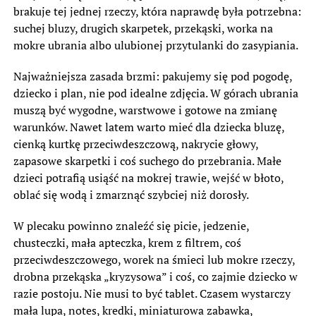
brakuje tej jednej rzeczy, która naprawdę była potrzebna:
suchej bluzy, drugich skarpetek, przekąski, worka na
mokre ubrania albo ulubionej przytulanki do zasypiania.
Najważniejsza zasada brzmi: pakujemy się pod pogodę,
dziecko i plan, nie pod idealne zdjęcia. W górach ubrania
muszą być wygodne, warstwowe i gotowe na zmianę
warunków. Nawet latem warto mieć dla dziecka bluzę,
cienką kurtkę przeciwdeszczową, nakrycie głowy,
zapasowe skarpetki i coś suchego do przebrania. Małe
dzieci potrafią usiąść na mokrej trawie, wejść w błoto,
oblać się wodą i zmarznąć szybciej niż dorosły.
W plecaku powinno znaleźć się picie, jedzenie,
chusteczki, mała apteczka, krem z filtrem, coś
przeciwdeszczowego, worek na śmieci lub mokre rzeczy,
drobna przekąska „kryzysowa” i coś, co zajmie dziecko w
razie postoju. Nie musi to być tablet. Czasem wystarczy
mała lupa, notes, kredki, miniaturowa zabawka,