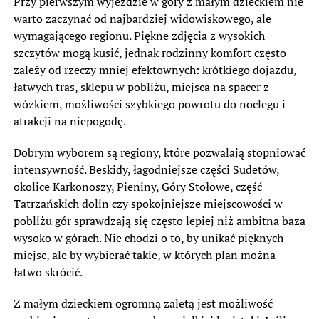
Przy pierwszym wyjeździe w góry z małym dzieckiem nie
warto zaczynać od najbardziej widowiskowego, ale
wymagającego regionu. Piękne zdjęcia z wysokich
szczytów mogą kusić, jednak rodzinny komfort często
zależy od rzeczy mniej efektownych: krótkiego dojazdu,
łatwych tras, sklepu w pobliżu, miejsca na spacer z
wózkiem, możliwości szybkiego powrotu do noclegu i
atrakcji na niepogodę.
Dobrym wyborem są regiony, które pozwalają stopniować
intensywność. Beskidy, łagodniejsze części Sudetów,
okolice Karkonoszy, Pieniny, Góry Stołowe, część
Tatrzańskich dolin czy spokojniejsze miejscowości w
pobliżu gór sprawdzają się często lepiej niż ambitna baza
wysoko w górach. Nie chodzi o to, by unikać pięknych
miejsc, ale by wybierać takie, w których plan można
łatwo skrócić.
Z małym dzieckiem ogromną zaletą jest możliwość