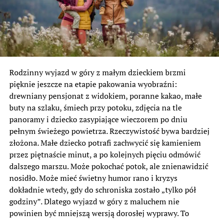
Rodzinny wyjazd w góry z małym dzieckiem brzmi
pięknie jeszcze na etapie pakowania wyobraźni:
drewniany pensjonat z widokiem, poranne kakao, małe
buty na szlaku, śmiech przy potoku, zdjęcia na tle
panoramy i dziecko zasypiające wieczorem po dniu
pełnym świeżego powietrza. Rzeczywistość bywa bardziej
złożona. Małe dziecko potrafi zachwycić się kamieniem
przez piętnaście minut, a po kolejnych pięciu odmówić
dalszego marszu. Może pokochać potok, ale znienawidzić
nosidło. Może mieć świetny humor rano i kryzys
dokładnie wtedy, gdy do schroniska zostało „tylko pół
godziny”. Dlatego wyjazd w góry z maluchem nie
powinien być mniejszą wersją dorosłej wyprawy. To