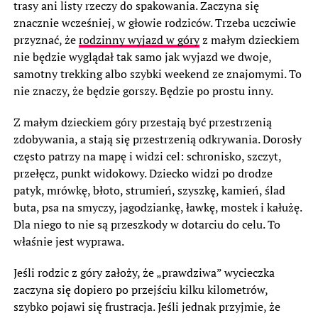
trasy ani listy rzeczy do spakowania. Zaczyna się
znacznie wcześniej, w głowie rodziców. Trzeba uczciwie
przyznać, że
rodzinny wyjazd w góry
z małym dzieckiem
nie będzie wyglądał tak samo jak wyjazd we dwoje,
samotny trekking albo szybki weekend ze znajomymi. To
nie znaczy, że będzie gorszy. Będzie po prostu inny.
Z małym dzieckiem góry przestają być przestrzenią
zdobywania, a stają się przestrzenią odkrywania. Dorosły
często patrzy na mapę i widzi cel: schronisko, szczyt,
przełęcz, punkt widokowy. Dziecko widzi po drodze
patyk, mrówkę, błoto, strumień, szyszkę, kamień, ślad
buta, psa na smyczy, jagodziankę, ławkę, mostek i kałużę.
Dla niego to nie są przeszkody w dotarciu do celu. To
właśnie jest wyprawa.
Jeśli rodzic z góry założy, że „prawdziwa” wycieczka
zaczyna się dopiero po przejściu kilku kilometrów,
szybko pojawi się frustracja. Jeśli jednak przyjmie, że