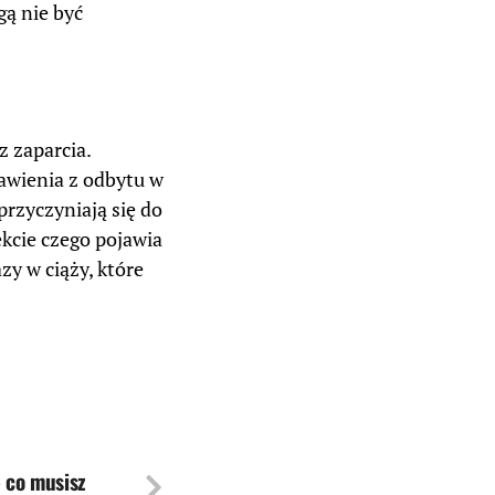
ą nie być
 zaparcia.
awienia z odbytu w
przyczyniają się do
ekcie czego pojawia
y w ciąży, które
– co musisz