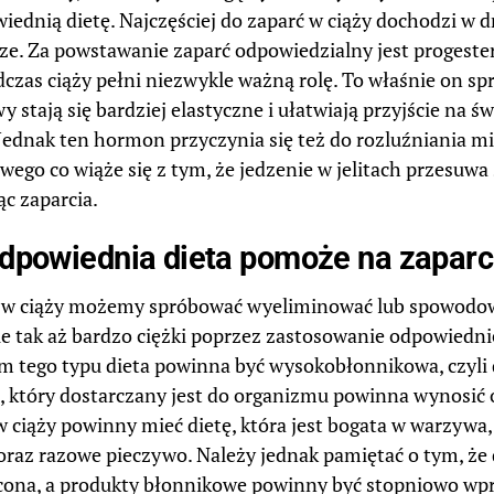
iednią dietę. Najczęściej do zaparć w ciąży dochodzi w 
ze. Za powstawanie zaparć odpowiedzialny jest progeste
dczas ciąży pełni niezwykle ważną rolę. To właśnie on sp
y stają się bardziej elastyczne i ułatwiają przyjście na ś
 Jednak ten hormon przyczynia się też do rozluźniania m
ego co wiąże się z tym, że jedzenie w jelitach przesuwa 
c zaparcia.
dpowiednia dieta pomoże na zaparc
 w ciąży możemy spróbować wyeliminować lub spowodowa
ie tak aż bardzo ciężki poprzez zastosowanie odpowiednie
m tego typu dieta powinna być wysokobłonnikowa, czyli
, który dostarczany jest do organizmu powinna wynosić 
w ciąży powinny mieć dietę, która jest bogata w warzywa,
oraz razowe pieczywo. Należy jednak pamiętać o tym, że
ona, a produkty błonnikowe powinny być stopniowo wpr