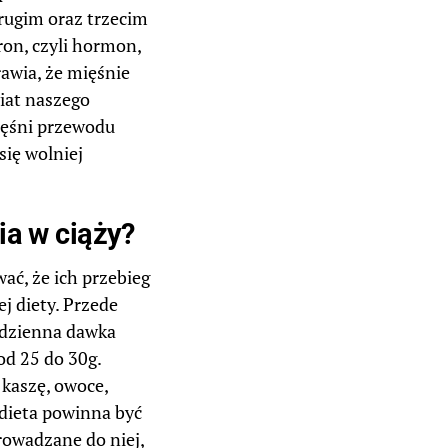
drugim oraz trzecim
ron, czyli hormon,
rawia, że mięśnie
wiat naszego
ięśni przewodu
się wolniej
ia w ciąży?
ć, że ich przebieg
j diety. Przede
 dzienna dawka
od 25 do 30g.
 kaszę, owoce,
 dieta powinna być
owadzane do niej,