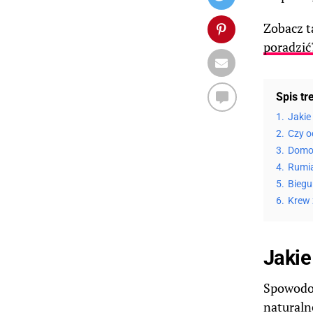
Zobacz t
poradzić
Spis tr
1.
Jakie
2.
Czy o
3.
Domow
4.
Rumia
5.
Biegu
6.
Krew 
Jakie
Spowodow
naturaln