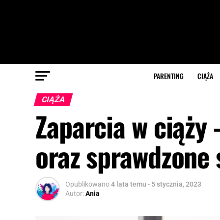
PARENTING
CIĄŻA
CIĄŻA
Zaparcia w ciąży 
oraz sprawdzone
Opublikowano
4 lata temu
-
5 stycznia, 2023
Autor:
Ania