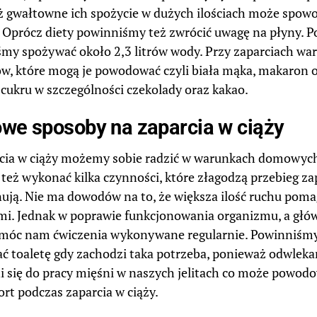
 gwałtowne ich spożycie w dużych ilościach może spow
. Oprócz diety powinniśmy też zwrócić uwagę na płyny. P
my spożywać około 2,3 litrów wody. Przy zaparciach wa
w, które mogą je powodować czyli biała mąka, makaron 
 cukru w szczególności czekolady oraz kakao.
e sposoby na zaparcia w ciąży
cia w ciąży możemy sobie radzić w warunkach domowych
eż wykonać kilka czynności, które złagodzą przebieg zap
ują. Nie ma dowodów na to, że większa ilość ruchu poma
mi. Jednak w poprawie funkcjonowania organizmu, a główn
óc nam ćwiczenia wykonywane regularnie. Powinniśmy 
ć toaletę gdy zachodzi taka potrzeba, ponieważ odwlekan
i się do pracy mięśni w naszych jelitach co może powodo
rt podczas zaparcia w ciąży.