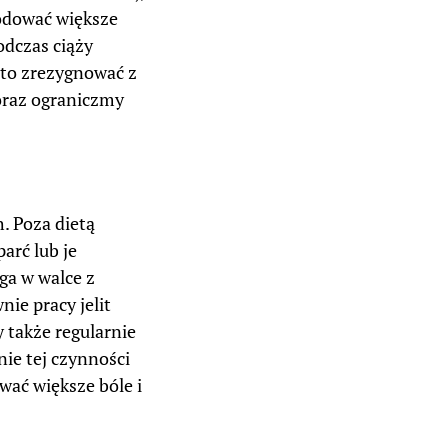
odować większe
odczas ciąży
rto zrezygnować z
oraz ograniczmy
. Poza dietą
arć lub je
ga w walce z
ie pracy jelit
także regularnie
ie tej czynności
wać większe bóle i