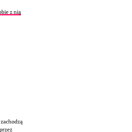
obie z nią
y zachodzą
 przez