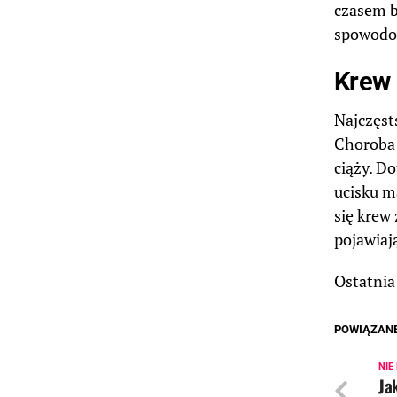
czasem b
spowodow
Krew 
Najczęst
Choroba 
ciąży. D
ucisku m
się krew
pojawiają
Ostatnia 
POWIĄZAN
NIE
Ja