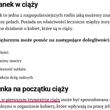
nek w ciąży
 to jedna z najpopularniejszych roślin jaką możemy zna
raz polach. Posiada on właściwości lecznicze między in
e działanie u kobiet, które są w ciąży.
iężarnym może pomóc na następujące dolegliwości
łości
azmy macicy
lesność sutków
fekcja dróg rodnych
nka na początku ciąży
 w pierwszym trymestrze ciąży
może być spowodowana 
nymi w organizmie kobiety, które wpływają na pracę jeli