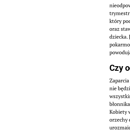
nieodpow
trymestr
który po
oraz staw
dziecka.
pokarmow
powodują
Czy o
Zaparcia
nie będz
wszystki
błonnika
Kobiety 
orzechy 
urozmaic