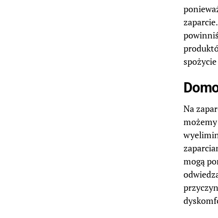
ponieważ
zaparcie
powinniś
produktó
spożycie
Domow
Na zapar
możemy t
wyelimin
zaparcia
mogą pom
odwiedza
przyczyn
dyskomfo