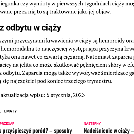
iegunka czy wymioty w pierwszych tygodniach ciąży mog
ane przez nią to są traktowane jako jej objaw.
z odbytu w ciąży
szymi przyczynami krwawienia w ciąży są hemoroidy oraz
hemoroidalna to najczęściej występująca przyczyna krw
otyka ona nawet co czwartą ciężarną. Natomiast zaparcia 
acicy na jelita co może skutkować pęknięciem skóry w ef
 z odbytu. Zaparcia mogą także wywoływać śmierdzące gaz
 się najczęściej pod koniec trzeciego trymestru.
aktualizacja wpisu: 5 stycznia, 2023
E TEMATY
 PRZEGAP
NASTĘPNY
k przyśpieszyć poród? – sposoby
Nadciśnienie w ciąży 