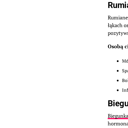
Rumia
Rumianek
łąkach o
pozytywn
Osobą c
Md
Sp
Bo
In
Biegu
Biegunka
hormonal