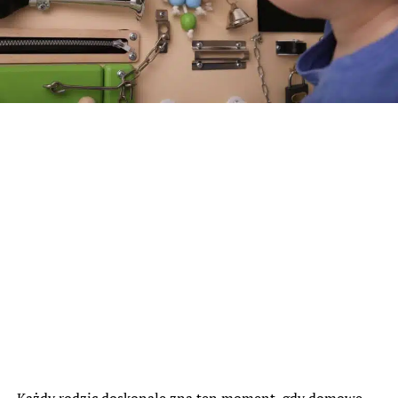
Każdy rodzic doskonale zna ten moment, gdy domowe