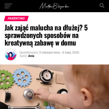
PARENTING
Jak zająć malucha na dłużej? 5
sprawdzonych sposobów na
kreatywną zabawę w domu
Opublikowano
3 miesiące temu
-
8 maja, 2026
Autor:
Ania