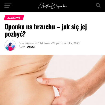
ZDROWIE
Oponka na brzuchu – jak się jej
pozbyć?
Opublikowano
5 lat temu
-
27 października, 2021
Autor:
Aneta