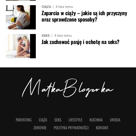
CIĄŻA
4 lata temu
Zaparcia w ciąży – jakie są ich przyczyny
oraz sprawdzone sposoby?
SEKS
4 lata temu
Jak zachować pasję i ochotę na seks?
PARENTING
CIĄŻA
SEKS
LIFESTYLE
KUCHNIA
URODA
ZDROWIE
POLITYKA PRYWATNOŚCI
KONTAKT