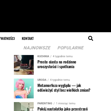
YWATNOŚCI
KONTAKT
NAJNOWSZE
POPULARNE
KUCHNIA
4 tygodnie temu
Proste ciasta na rodzinne
uroczystości i spotkania
URODA
4 tygodnie temu
Metamorfoza wyglądu — jak
odświeżyć styl bez wielkich zmian?
PARENTING
1 miesiąc temu
Pokój nastolatka jako przestrzeń