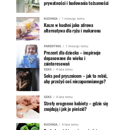
prywatności i budowania tożsamości
KUCHNIA
1 miesiąc temu
Kasze w kuchni jako zdrowa
alternatywa dla ryżu i makaronu
PARENTING
1 miesiąc temu
Prezent dla dziecka – inspiracje
dopasowane do wieku i
zainteresowań
SEKS
4 lata temu
Seks pod prysznicem – jak to robić,
aby przeżyć coś niezapomnianego?
SEKS
4 lata temu
Strefy erogenne kobiety – gdzie się
znajdują i jak je pieścić?
KUCHNIA
4 lata temu