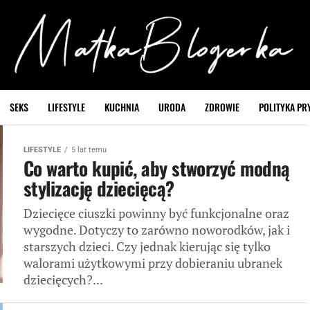
SEKS
LIFESTYLE
KUCHNIA
URODA
ZDROWIE
POLITYKA PR
LIFESTYLE
5 lat temu
Co warto kupić, aby stworzyć modną
stylizację dziecięcą?
Dziecięce ciuszki powinny być funkcjonalne oraz
wygodne. Dotyczy to zarówno noworodków, jak i
starszych dzieci. Czy jednak kierując się tylko
walorami użytkowymi przy dobieraniu ubranek
dziecięcych?...