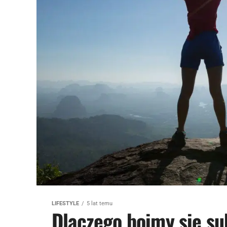
LIFESTYLE
5 lat temu
Dlaczego boimy się s