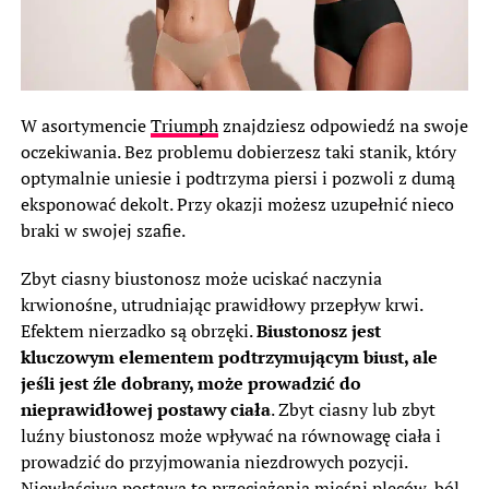
W asortymencie
Triumph
znajdziesz odpowiedź na swoje
oczekiwania. Bez problemu dobierzesz taki stanik, który
optymalnie uniesie i podtrzyma piersi i pozwoli z dumą
eksponować dekolt. Przy okazji możesz uzupełnić nieco
braki w swojej szafie.
Zbyt ciasny biustonosz może uciskać naczynia
krwionośne, utrudniając prawidłowy przepływ krwi.
Efektem nierzadko są obrzęki.
Biustonosz jest
kluczowym elementem podtrzymującym biust, ale
jeśli jest źle dobrany, może prowadzić do
nieprawidłowej postawy ciała
. Zbyt ciasny lub zbyt
luźny biustonosz może wpływać na równowagę ciała i
prowadzić do przyjmowania niezdrowych pozycji.
Niewłaściwa postawa to przeciążenia mięśni pleców, ból