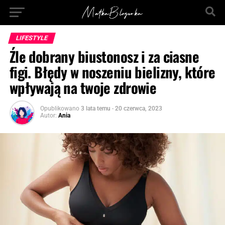
LIFESTYLE
Źle dobrany biustonosz i za ciasne
figi. Błędy w noszeniu bielizny, które
wpływają na twoje zdrowie
Opublikowano
3 lata temu
-
20 czerwca, 2023
Autor:
Ania