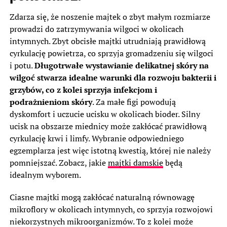
Zdarza się, że noszenie majtek o zbyt małym rozmiarze
prowadzi do zatrzymywania wilgoci w okolicach
intymnych. Zbyt obcisłe majtki utrudniają prawidłową
cyrkulację powietrza, co sprzyja gromadzeniu się wilgoci
i potu.
Długotrwałe wystawianie delikatnej skóry na
wilgoć stwarza idealne warunki dla rozwoju bakterii i
grzybów, co z kolei sprzyja infekcjom i
podrażnieniom skóry
. Za małe figi powodują
dyskomfort i uczucie ucisku w okolicach bioder. Silny
ucisk na obszarze miednicy może zakłócać prawidłową
cyrkulację krwi i limfy. Wybranie odpowiedniego
egzemplarza jest więc istotną kwestią, której nie należy
pomniejszać. Zobacz, jakie
majtki damskie
będą
idealnym wyborem.
Ciasne majtki mogą zakłócać naturalną równowagę
mikroflory w okolicach intymnych, co sprzyja rozwojowi
niekorzystnych mikroorganizmów. To z kolei może