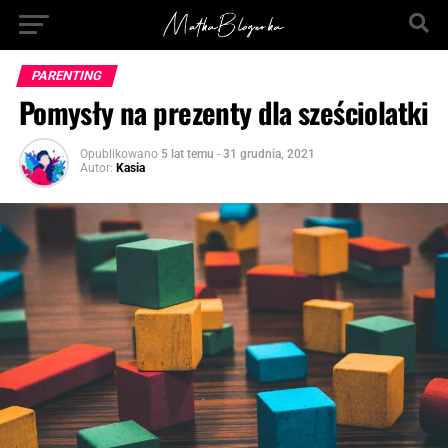
PARENTING
Pomysły na prezenty dla sześciolatki
Opublikowano
5 lat temu
-
31 grudnia, 2021
Autor:
Kasia