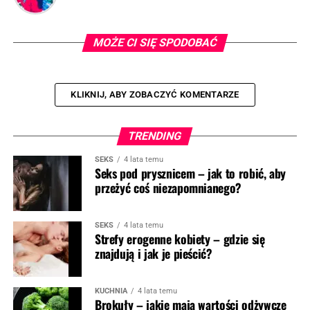
MOŻE CI SIĘ SPODOBAĆ
KLIKNIJ, ABY ZOBACZYĆ KOMENTARZE
TRENDING
SEKS
4 lata temu
Seks pod prysznicem – jak to robić, aby
przeżyć coś niezapomnianego?
SEKS
4 lata temu
Strefy erogenne kobiety – gdzie się
znajdują i jak je pieścić?
KUCHNIA
4 lata temu
Brokuły – jakie mają wartości odżywcze