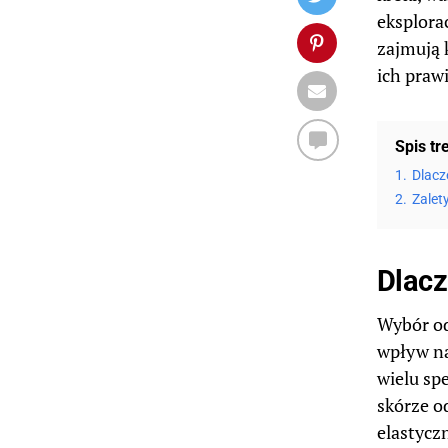
eksplora
zajmują k
ich praw
Spis tr
1.
Dlacz
2.
Zalet
Dlacz
Wybór od
wpływ na
wielu sp
skórze o
elastycz