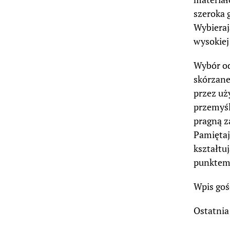
szeroka 
Wybieraj
wysokiej 
Wybór od
skórzane 
przez uż
przemyśl
pragną z
Pamiętaj
kształtu
punktem 
Wpis goś
Ostatnia