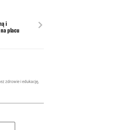
ną i
 na placu
z zdrowie i edukację,