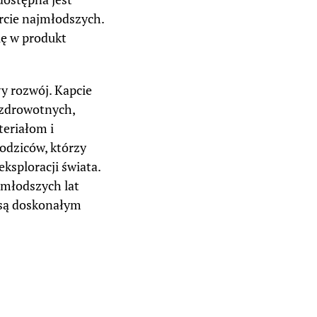
rcie najmłodszych.
ię w produkt
y rozwój. Kapcie
d zdrowotnych,
teriałom i
rodziców, którzy
ksploracji świata.
jmłodszych lat
i są doskonałym