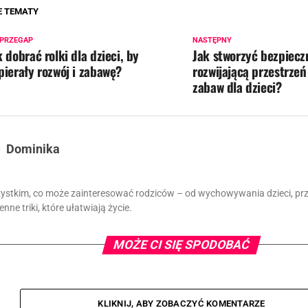
E TEMATY
 PRZEGAP
NASTĘPNY
k dobrać rolki dla dzieci, by
Jak stworzyć bezpiecz
pierały rozwój i zabawę?
rozwijającą przestrzeń
zabaw dla dzieci?
Dominika
zystkim, co może zainteresować rodziców – od wychowywania dzieci, prze
nne triki, które ułatwiają życie.
MOŻE CI SIĘ SPODOBAĆ
KLIKNIJ, ABY ZOBACZYĆ KOMENTARZE