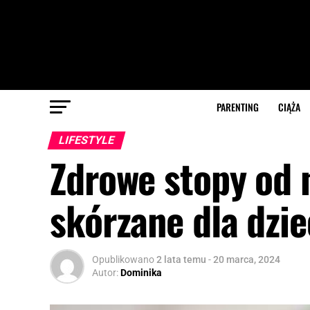
PARENTING
CIĄŻA
LIFESTYLE
Zdrowe stopy od 
skórzane dla dzie
Opublikowano
2 lata temu
-
20 marca, 2024
Autor:
Dominika