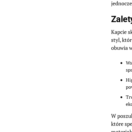
jednocze
Zalet
Kapcie s
styl, kt
obuwia w
Ws
sp
Hi
po
Tr
ek
W poszuk
które sp
materiał