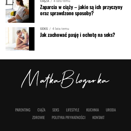
CIĄŻA
4 lata temu
Zaparcia w ciąży – jakie są ich przyczyny
oraz sprawdzone sposoby?
SEKS
4 lata temu
Jak zachować pasję i ochotę na seks?
PARENTING
CIĄŻA
SEKS
LIFESTYLE
KUCHNIA
URODA
ZDROWIE
POLITYKA PRYWATNOŚCI
KONTAKT