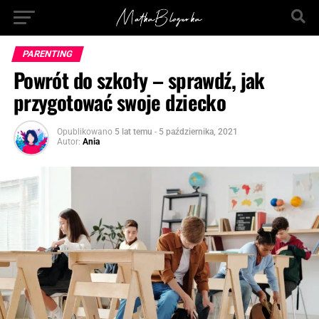
PARENTING
Powrót do szkoły – sprawdź, jak
przygotować swoje dziecko
Opublikowano
5 lat temu
-
5 października, 2021
Autor:
Ania