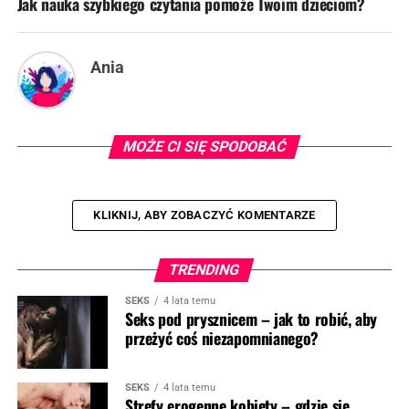
Jak nauka szybkiego czytania pomoże Twoim dzieciom?
Ania
MOŻE CI SIĘ SPODOBAĆ
KLIKNIJ, ABY ZOBACZYĆ KOMENTARZE
TRENDING
SEKS
4 lata temu
Seks pod prysznicem – jak to robić, aby
przeżyć coś niezapomnianego?
SEKS
4 lata temu
Strefy erogenne kobiety – gdzie się