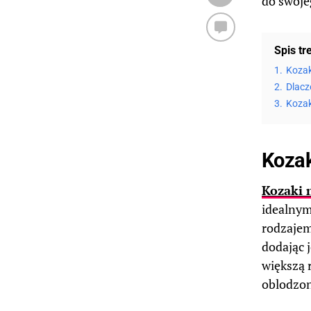
do swojeg
Spis tr
1.
Kozak
2.
Dlacz
3.
Kozak
Kozak
Kozaki 
idealnym
rodzajem
dodając j
większą 
oblodzon