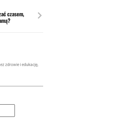
zać czasem,
amą?
z zdrowie i edukację,