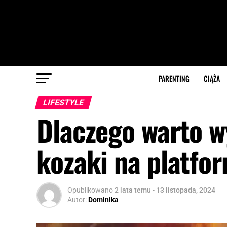
PARENTING
CIĄŻA
LIFESTYLE
Dlaczego warto w
kozaki na platfo
Opublikowano
2 lata temu
-
13 listopada, 2024
Autor:
Dominika