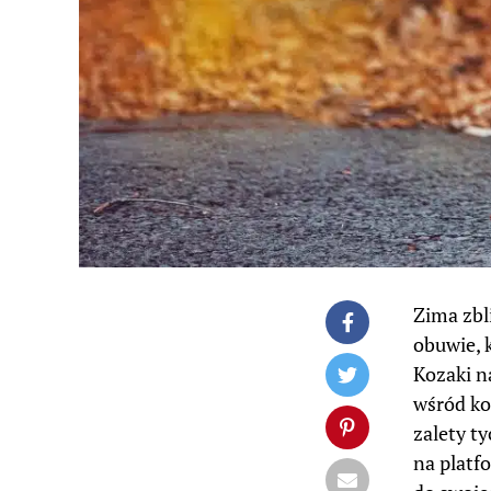
Zima zbli
obuwie, 
Kozaki n
wśród kob
zalety t
na platf