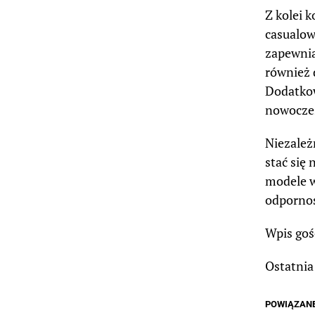
Z kolei k
casualowe
zapewnia
również 
Dodatkow
nowoczes
Niezależ
stać się
modele w
odpornoś
Wpis goś
Ostatnia
POWIĄZAN