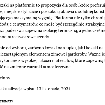
ozaki na platformie to propozycja dla osób, które preferuj
, miejskie stylizacje i poszukują obuwia o solidnej konstr
jącego maksymalną wygodę. Platforma nie tylko chroni 
dodaje centymetrów, co może być szczególnie atrakcyjne 
a podeszwa zapewnia izolację termiczną, a jednocześnie
ne, streetwearowe trendy.
nie od wyboru, zarówno kozaki na słupku, jak i kozaki n
 niezastąpionym elementem zimowej garderoby. Ważne je
ykonane z wysokiej jakości materiałów, które zapewnią t
ć na zmienne warunki atmosferyczne.
cinny.
 aktualizacja wpisu: 13 listopada, 2024
E TEMATY