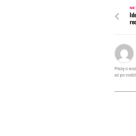
NIE
Id
re
Piszę o ws
aż po codzie