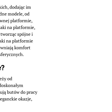
kich, dodając im
odne modele, od
wnej platformie,
aki na platformie,
 tworząc spójne i
aki na platformie
ewniają komfort
sferycznych.
e?
eży od
ą doskonałym
kują butów do pracy
leganckie okazje,