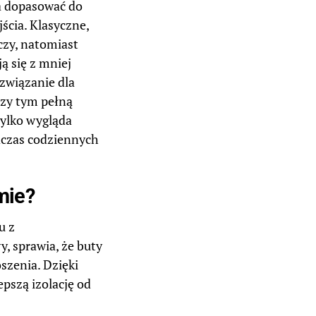
a dopasować do
jścia. Klasyczne,
czy, natomiast
 się z mniej
związanie dla
rzy tym pełną
tylko wygląda
dczas codziennych
mie?
u z
, sprawia, że buty
szenia. Dzięki
pszą izolację od