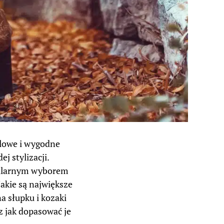
tylowe i wygodne
 stylizacji.
opularnym wyborem
Jakie są największe
a słupku i kozaki
z jak dopasować je