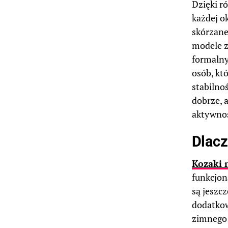
Dzięki r
każdej ok
skórzane
modele z
formalny
osób, kt
stabilno
dobrze, 
aktywnoś
Dlacz
Kozaki 
funkcjon
są jeszc
dodatkow
zimnego 