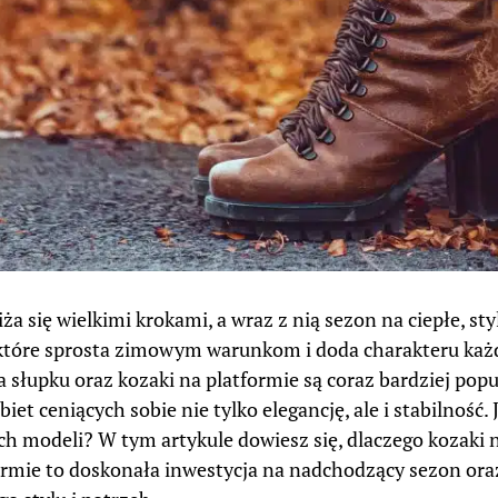
ża się wielkimi krokami, a wraz z nią sezon na ciepłe, s
które sprosta zimowym warunkom i doda charakteru każdej
a słupku oraz kozaki na platformie są coraz bardziej p
iet ceniących sobie nie tylko elegancję, ale i stabilność. 
ych modeli? W tym artykule dowiesz się, dlaczego kozaki n
ormie to doskonała inwestycja na nadchodzący sezon ora