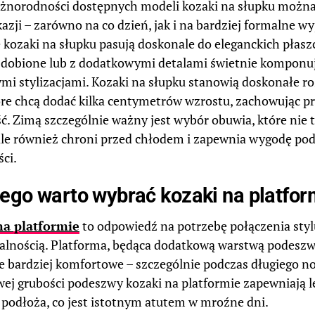
óżnorodności dostępnych modeli kozaki na słupku możn
azji – zarówno na co dzień, jak i na bardziej formalne wy
 kozaki na słupku pasują doskonale do eleganckich płasz
dobione lub z dodatkowymi detalami świetnie komponują
mi stylizacjami. Kozaki na słupku stanowią doskonałe ro
óre chcą dodać kilka centymetrów wzrostu, zachowując p
ść. Zimą szczególnie ważny jest wybór obuwia, które nie 
ale również chroni przed chłodem i zapewnia wygodę po
ci.
ego warto wybrać kozaki na platfor
na platformie
to odpowiedź na potrzebę połączenia styl
alnością. Platforma, będąca dodatkową warstwą podeszwy
ze bardziej komfortowe – szczególnie podczas długiego no
ej grubości podeszwy kozaki na platformie zapewniają le
podłoża, co jest istotnym atutem w mroźne dni.