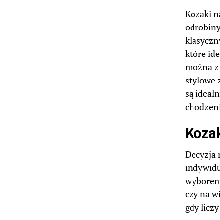
Kozaki n
odrobiny
klasyczn
które id
można z 
stylowe 
są ideal
chodzeni
Kozak
Decyzja 
indywidu
wyborem 
czy na wi
gdy liczy