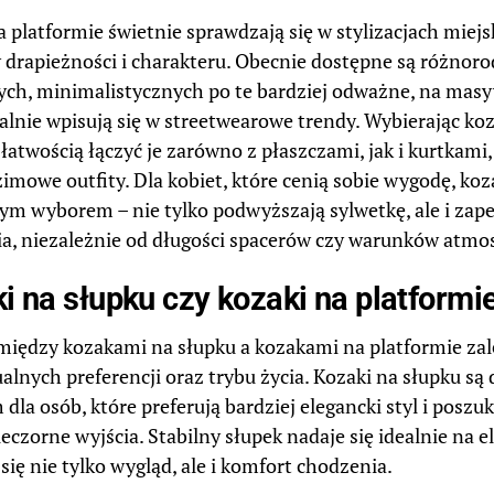
a platformie świetnie sprawdzają się w stylizacjach miejs
 drapieżności i charakteru. Obecnie dostępne są różnor
ych, minimalistycznych po te bardziej odważne, na masy
ealnie wpisują się w streetwearowe trendy. Wybierając koz
łatwością łączyć je zarówno z płaszczami, jak i kurtkami,
zimowe outfity. Dla kobiet, które cenią sobie wygodę, koz
nym wyborem – nie tylko podwyższają sylwetkę, ale i zap
a, niezależnie od długości spacerów czy warunków atmo
i na słupku czy kozaki na platformi
między kozakami na słupku a kozakami na platformie zal
alnych preferencji oraz trybu życia. Kozaki na słupku s
dla osób, które preferują bardziej elegancki styl i poszu
eczorne wyjścia. Stabilny słupek nadaje się idealnie na e
 się nie tylko wygląd, ale i komfort chodzenia.