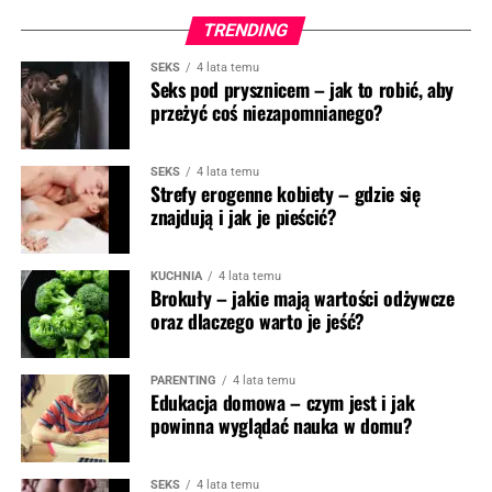
TRENDING
SEKS
4 lata temu
Seks pod prysznicem – jak to robić, aby
przeżyć coś niezapomnianego?
SEKS
4 lata temu
Strefy erogenne kobiety – gdzie się
znajdują i jak je pieścić?
KUCHNIA
4 lata temu
Brokuły – jakie mają wartości odżywcze
oraz dlaczego warto je jeść?
PARENTING
4 lata temu
Edukacja domowa – czym jest i jak
powinna wyglądać nauka w domu?
SEKS
4 lata temu