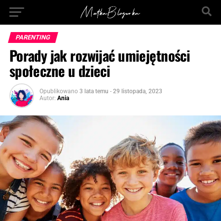
PARENTING
Porady jak rozwijać umiejętności
społeczne u dzieci
Opublikowano
3 lata temu
-
29 listopada, 2023
Autor:
Ania